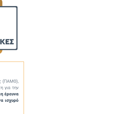
ς (ΠΑΜΘ),
η για την
μη έρευνα
να ισχυρό