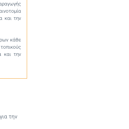
παραγωγής
αινοτομία
α και την
όρων κάθε
 τοπικούς
α και την
για την