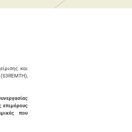
είρισης και
 (S3REMTH),
συνεργασίας
ς επιμέρους
αμικές που