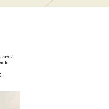
ξυπνης
mth
).