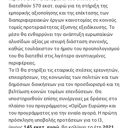
διατεθούν 570 εκατ. ευρώ για τη στήριξη της
εμπορικής αξιοποίησης και της επέκτασης των
διαπεριφερειακών έργων καινοτομίας σε κοινούς
τομείς προτεραιότητας έξυπνης εξειδίκευσης. Το
μέσο θα ενθαρρύνει την ανάπτυξη ευρωπαϊκών
αλυσίδων αξίας με ισχυρή διάσταση συνοχής,
καθώς τουλάχιστον το ήμισυ του προϋπολογισμού
του θα διατεθεί στις λιγότερο ανεπτυγμένες
περιφέρειες.
Το I3 θα στηρίξει τις εταιρικές σχέσεις ερευνητών,
επιχειρήσεων, της κοινωνίας των πολιτών και των
δημόσιων διοικήσεων για τον προσδιορισμό και τη
βελτίωση κοινών τομέων επενδύσεων. Θα
υποστηριχθούν επίσης συνέργειες με δράσεις στο
πλαίσιο του προγράμματος «Ορίζων Ευρώπη» και
του προγράμματος για την ενιαία αγορά. Η πρώτη
πρόσκληση υποβολής προτάσεων για το I3,
ύψους
145 εκατ. ευρώ
, θα καλύψει τα έτη
2021