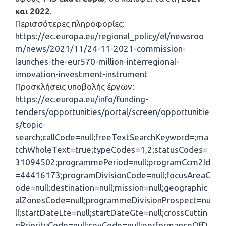
και 2022
.
Περισσότερες πληροφορίες:
https://ec.europa.eu/regional_policy/el/newsroo
m/news/2021/11/24-11-2021-commission-
launches-the-eur570-million-interregional-
innovation-investment-instrument
Προσκλήσεις υποβολής έργων:
https://ec.europa.eu/info/funding-
tenders/opportunities/portal/screen/opportunitie
s/topic-
search;callCode=null;freeTextSearchKeyword=;ma
tchWholeText=true;typeCodes=1,2;statusCodes=
31094502;programmePeriod=null;programCcm2Id
=44416173;programDivisionCode=null;focusAreaC
ode=null;destination=null;mission=null;geographic
alZonesCode=null;programmeDivisionProspect=nu
ll;startDateLte=null;startDateGte=null;crossCuttin
gPriorityCode=null;cpvCode=null;performanceOfD