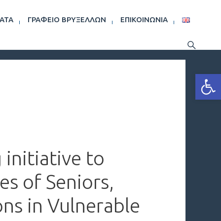
ΑΤΑ
ΓΡΑΦΕΊΟ ΒΡΥΞΕΛΛΏΝ
ΕΠΙΚΟΙΝΩΝΊΑ
Ανοίξτε
initiative to
es of Seniors,
ons in Vulnerable