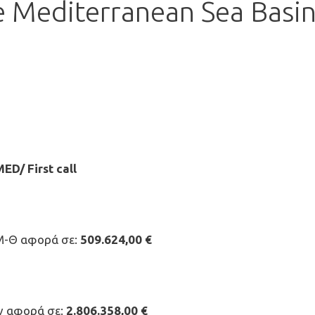
he Mediterranean Sea Basi
D/ First call
ΑΜ-Θ αφορά σε:
509.624,00 €
ων αφορά σε:
2.806.358,00 €