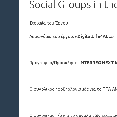
Social Groups in t
Στοιχεία
του
Έργου
Ακρωνύμιο του έργου:
«DigitalLife4ALL»
Πρόγραμμα/Πρόσκληση:
INTERREG NEXT ME
Ο συνολικός προϋπολογισμός για τo ΠΤΑ 
Ο συνολικός π/υ για το σύνολο των εταίρ