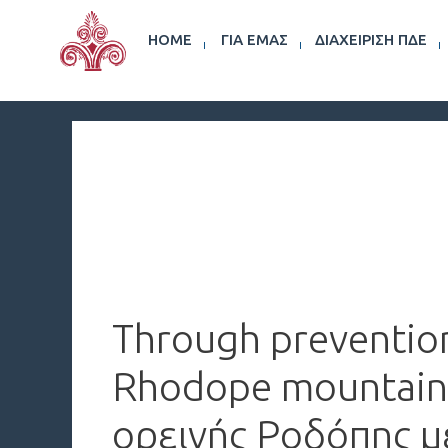
HOME
ΓΙΑ ΕΜΆΣ
ΔΙΑΧΕΊΡΙΣΗ ΠΔΕ
Through prevention
Rhodope mountain 
ορεινής Ροδόπης μ