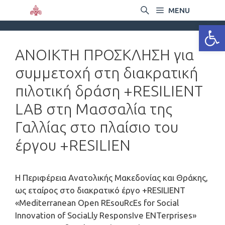
MENU
Ανοίξτε
ΑΝΟΙΚΤΗ ΠΡΟΣΚΛΗΣΗ για
συμμετοχή στη διακρατική
πιλοτική δράση +RESILIENT
LAB στη Μασσαλία της
Γαλλίας στο πλαίσιο του
έργου +RESILIEN
Η Περιφέρεια Ανατολικής Μακεδονίας και Θράκης,
ως εταίρος στο διακρατικό έργο +RESILIENT
«Mediterranean Open REsouRcEs for Social
Innovation of SociaLly ResponsIve ENTerprises»