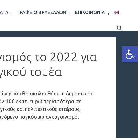
ΑΤΑ
ΓΡΑΦΕΊΟ ΒΡΥΞΕΛΛΏΝ
ΕΠΙΚΟΙΝΩΝΊΑ
Ανοίξτε
ισμός το 2022 για
ργικού τομέα
ρώπη» και θα ακολουθήσει η δημοσίευση
ν 100 εκατ. ευρώ περισσότερα σε
ικούς και πολιτιστικούς εταίρους,
ξανόμενο παγκόσμιο ανταγωνισμό.