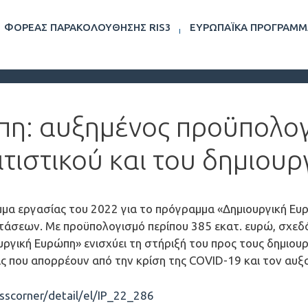
ΦΟΡΈΑΣ ΠΑΡΑΚΟΛΟΎΘΗΣΗΣ RIS3
ΕΥΡΩΠΑΪΚΆ ΠΡΟΓΡΆΜΜ
η: αυξημένος προϋπολογ
ιτιστικού και του δημιου
μα εργασίας του 2022 για το πρόγραμμα «Δημιουργική Ευ
σεων. Με προϋπολογισμό περίπου 385 εκατ. ευρώ, σχεδό
ργική Ευρώπη» ενισχύει τη στήριξή του προς τους δημιουργ
ς που απορρέουν από την κρίση της COVID-19 και τον αυ
sscorner/detail/el/IP_22_286