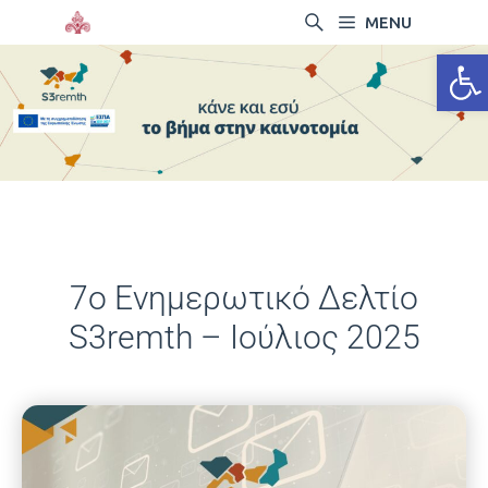
MENU
Ανοίξτ
7ο Ενημερωτικό Δελτίο
S3remth – Ιούλιος 2025
22/07/2025