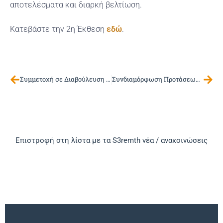
αποτελέσματα και διαρκή βελτίωση.
Κατεβάστε την 2η Έκθεση
εδώ
.
Συμμετοχή σε Διαβούλευση για τις Δεξιότητες στο Πλαίσιο της Διαδικασίας Επιχειρηματικής Ανακάλυψης
Συνδιαμόρφωση Προτάσεων Πολιτικής για τη Δίκαιη Ενεργειακή Μετάβαση με Έμφαση στο Κόστος Ενέργειας και την Ενεργειακή Φτώχεια
Επιστροφή στη λίστα με τα S3remth νέα / ανακοινώσεις