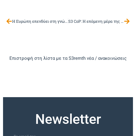
Η Ευρώπη επενδύει στη γνώση και την καινοτομία – Τι δείχνει το ERA Scoreboard 2025
S3 CoP: Η επόμενη μέρα της Έξυπνης Εξειδίκευσης στην Ευρώπη
Επιστροφή στη λίστα με τα S3remth νέα / ανακοινώσεις
Newsletter