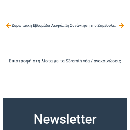
Ευρωπαϊκή Εβδομάδα Αειφόρου Ενέργειας #EUSEW2024
1η Συνάντηση της Συμβουλευτικής Ομάδας Εργασίας των Υλικών, Κατασκευών & Βιομηχανίας
Επιστροφή στη λίστα με τα S3remth νέα / ανακοινώσεις
Newsletter