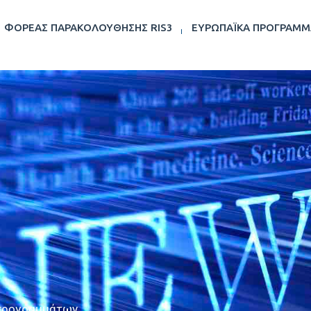
ΦΟΡΈΑΣ ΠΑΡΑΚΟΛΟΎΘΗΣΗΣ RIS3
ΕΥΡΩΠΑΪΚΆ ΠΡΟΓΡΆΜΜ
 προγραμμάτων