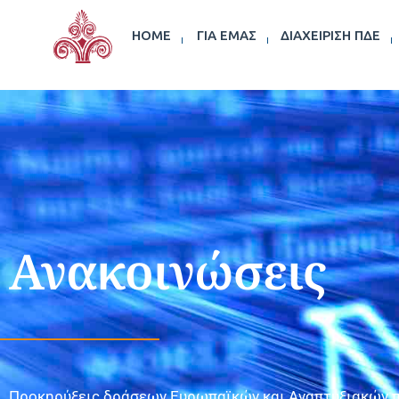
HOME
ΓΙΑ ΕΜΆΣ
ΔΙΑΧΕΊΡΙΣΗ ΠΔΕ
Ανακοινώσεις
Προκηρύξεις δράσεων Ευρωπαϊκών και Αναπτυξιακών