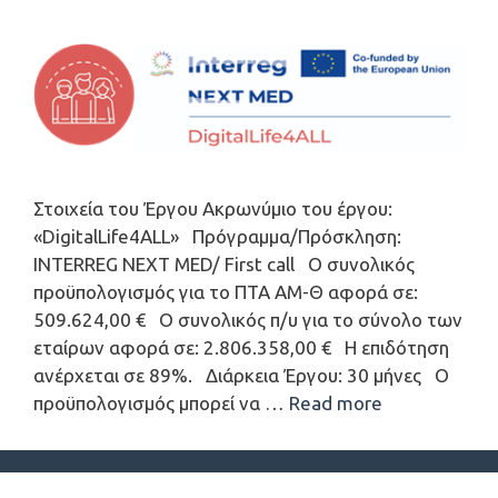
Στοιχεία του Έργου Ακρωνύμιο του έργου:
«DigitalLife4ALL» Πρόγραμμα/Πρόσκληση:
INTERREG NEXT MED/ First call Ο συνολικός
προϋπολογισμός για τo ΠΤΑ ΑΜ-Θ αφορά σε:
509.624,00 € Ο συνολικός π/υ για το σύνολο των
εταίρων αφορά σε: 2.806.358,00 € Η επιδότηση
ανέρχεται σε 89%. Διάρκεια Έργου: 30 μήνες Ο
προϋπολογισμός μπορεί να …
Read more