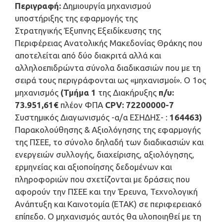
Περιγραφή:
Δημιουργία μηχανισμού
υποστήριξης της εφαρμογής της
Στρατηγικής Έξυπνης Εξειδίκευσης της
Περιφέρειας Ανατολικής Μακεδονίας Θράκης που
αποτελείται από δύο διακριτά αλλά και
αλληλοεπιδρώντα σύνολα διαδικασιών που με τη
σειρά τους περιγράφονται ως «μηχανισμοί». Ο 1ος
μηχανισμός
(Τμήμα 1
της Διακήρυξης
π/υ:
73.951,61€
πλέον ΦΠΑ
CPV
:
72200000-7
Συστημικός Διαγωνισμός -α/α ΕΣΗΔΗΣ- :
164463)
Παρακολούθησης & Αξιολόγησης της εφαρμογής
της ΠΣΕΕ, το σύνολο δηλαδή των διαδικασιών και
ενεργειών συλλογής, διαχείρισης, αξιολόγησης,
ερμηνείας και αξιοποίησης δεδομένων και
πληροφοριών που σχετίζονται με δράσεις που
αφορούν την ΠΣΕΕ και την Έρευνα, Τεχνολογική
Ανάπτυξη και Καινοτομία (ΕΤΑΚ) σε περιφερειακό
επίπεδο. Ο μηχανισμός αυτός θα υλοποιηθεί με τη