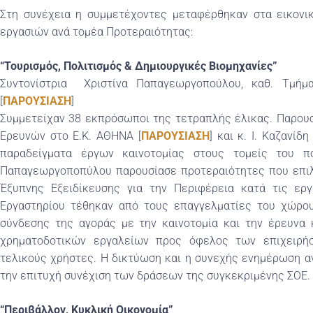
Στη συνέχεια η συμμετέχοντες μεταφέρθηκαν στα εικον
εργασιών ανά τομέα Προτεραιότητας:
“Τουρισμός, Πολιτισμός & Δημιουργικές Βιομηχανίες”
Συντονίστρια Χριστίνα Παπαγεωργοπούλου, καθ. Τμήμα
[
ΠΑΡΟΥΣΙΑΣΗ
]
Συμμετείχαν 38 εκπρόσωποι της τετραπλής έλικας. Παρουσ
Ερευνών στο Ε.Κ. ΑΘΗΝΑ [
ΠΑΡΟΥΣΙΑΣΗ
] και κ. Ι. Καζανί
παραδείγματα έργων καινοτομίας στους τομείς του πο
Παπαγεωργοποπύλου παρουσίασε προτεραιότητες που επιλ
Έξυπνης Εξειδίκευσης για την Περιφέρεια κατά τις ερ
Εργαστηρίου τέθηκαν από τους επαγγελματίες του χώρου
σύνδεσης της αγοράς με την καινοτομία και την έρευνα
χρηματοδοτικών εργαλείων προς όφελος των επιχειρ
τελικούς χρήστες. Η δικτύωση και η συνεχής ενημέρωση α
την επιτυχή συνέχιση των δράσεων της συγκεκριμένης ΣΟΕ.
“Περιβάλλον, Κυκλική Οικονομία”