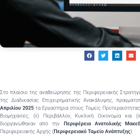
Στο πλαίσιο της αναθεώρησης της Περιφερειακής Στρατηγ
της Διαδικασίας Επιχειρηματικής Ανακάλυψης, πραγματ
Απριλίου 2025
τα Εργαστήρια στους Τομείς Προτεραιότητας 
Βιομηχανίες, (ii) Περιβάλλον, Κυκλική Οικονομία και (
διοργανώθηκαν από την
Περιφέρεια Ανατολικής Μακε
Περιφερειακής Αρχής (
Περιφερειακό Ταμείο Ανάπτυξης
).