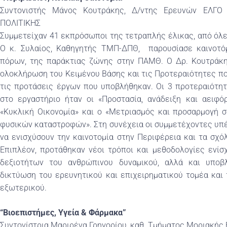
Συντονιστής Μάνος Κουτράκης, Δ/ντης Ερευνών ΕΛΓ
ΠΟΛΙΤΙΚΗΣ
Συμμετείχαν 41 εκπρόσωποι της τετραπλής έλικας, από όλ
Ο κ. Συλαίος, Καθηγητής ΤΜΠ-ΔΠΘ, παρουσίασε καινοτόμ
πόρων, της παράκτιας ζώνης στην ΠΑΜΘ. Ο Δρ. Κουτράκη
ολοκλήρωση του Κειμένου Βάσης και τις Προτεραιότητες π
τις προτάσεις έργων που υποβλήθηκαν. Οι 3 προτεραιότη
στο εργαστήριο ήταν οι «Προστασία, ανάδειξη και αειφόρ
«Κυκλική Οικονομία» και ο «Μετριασμός και προσαρμογή σ
φυσικών καταστροφών». Στη συνέχεια οι συμμετέχοντες υπ
να ενισχύσουν την καινοτομία στην Περιφέρεια και τα σχό
Επιπλέον, προτάθηκαν νέοι τρόποι και μεθοδολογίες ενίσ
δεξιοτήτων του ανθρώπινου δυναμικού, αλλά και υποβ
δικτύωση του ερευνητικού και επιχειρηματικού τομέα και
εξωτερικού.
“Βιοεπιστήμες, Υγεία & Φάρμακα”
Συντονίστρια Μαριρένα Γρηγορίου, καθ. Τμήματος Μοριακής Β