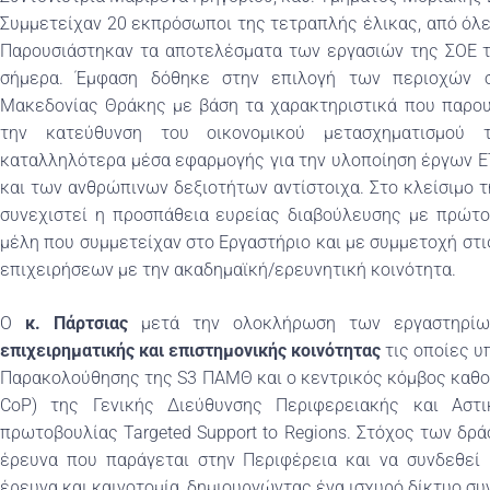
Συμμετείχαν 20 εκπρόσωποι της τετραπλής έλικας, από όλ
Παρουσιάστηκαν τα αποτελέσματα των εργασιών της ΣΟΕ τ
σήμερα. Έμφαση δόθηκε στην επιλογή των περιοχών σ
Μακεδονίας Θράκης με βάση τα χαρακτηριστικά που παρου
την κατεύθυνση του οικονομικού μετασχηματισμού 
καταλληλότερα μέσα εφαρμογής για την υλοποίηση έργων Ε
και των ανθρώπινων δεξιοτήτων αντίστοιχα. Στο κλείσιμο 
συνεχιστεί η προσπάθεια ευρείας διαβούλευσης με πρώτο
μέλη που συμμετείχαν στο Εργαστήριο και με συμμετοχή στ
επιχειρήσεων με την ακαδημαϊκή/ερευνητική κοινότητα.
Ο
κ. Πάρτσιας
μετά την ολοκλήρωση των εργαστηρίω
επιχειρηματικής και επιστημονικής κοινότητας
τις οποίες υ
Παρακολούθησης της S3 ΠΑΜΘ και ο κεντρικός κόμβος καθο
CoP) της Γενικής Διεύθυνσης Περιφερειακής και Αστ
πρωτοβουλίας Targeted Support to Regions. Στόχος των δρά
έρευνα που παράγεται στην Περιφέρεια και να συνδεθεί
έρευνα και καινοτομία, δημιουργώντας ένα ισχυρό δίκτυο συ